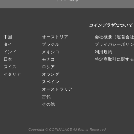
コインプラザについて
中国
オーストリア
会社概要（運営会
タイ
ブラジル
プライバシーポリ
インド
メキシコ
利用規約
日本
モナコ
特定商取引に関す
スイス
ロシア
イタリア
オランダ
スペイン
オーストラリア
古代
その他
Copyright ©
COINPALACE
All Rights Reserved