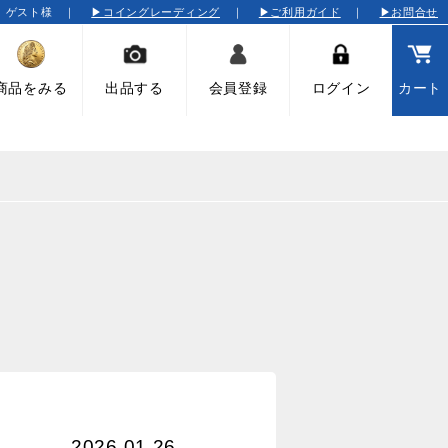
そ ゲスト様 ｜
▶コイングレーディング
｜
▶ご利用ガイド
｜
▶お問合せ
商品をみる
出品する
会員登録
ログイン
カート
2026.01.26