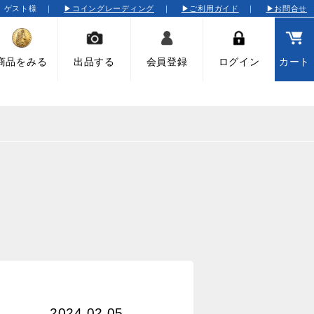
そ ゲスト様 ｜
▶コイングレーディング
｜
▶ご利用ガイド
｜
▶お問合せ
商品をみる
出品する
会員登録
ログイン
カート
2024.02.05