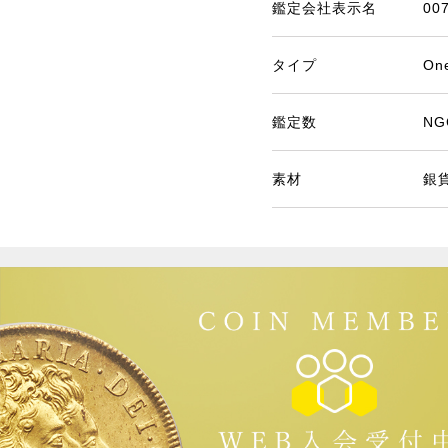
鑑定会社表示名
0
タイプ
One
鑑定数
NG
素材
銀