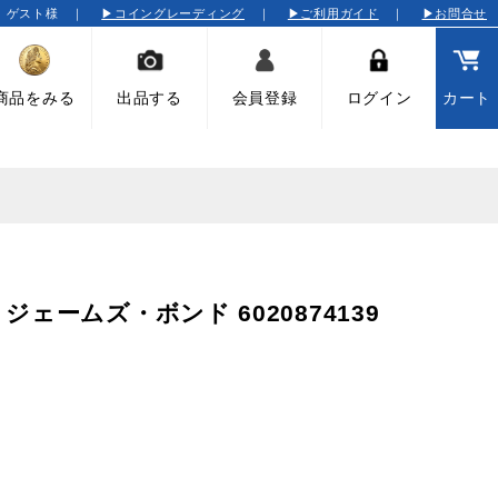
そ ゲスト様 ｜
▶コイングレーディング
｜
▶ご利用ガイド
｜
▶お問合せ
商品をみる
出品する
会員登録
ログイン
カート
07 ジェームズ・ボンド 6020874139