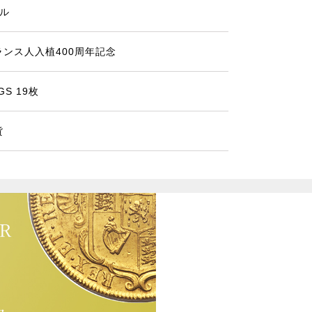
ドル
ランス人入植400周年記念
GS 19枚
貨