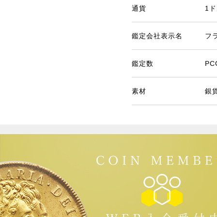
通貨
1
鑑定会社表示名
フ
鑑定数
PC
素材
銀