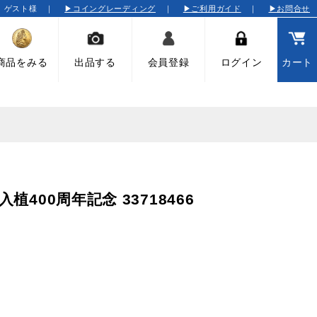
そ ゲスト様 ｜
▶コイングレーディング
｜
▶ご利用ガイド
｜
▶お問合せ
商品をみる
出品する
会員登録
ログイン
カート
植400周年記念 33718466