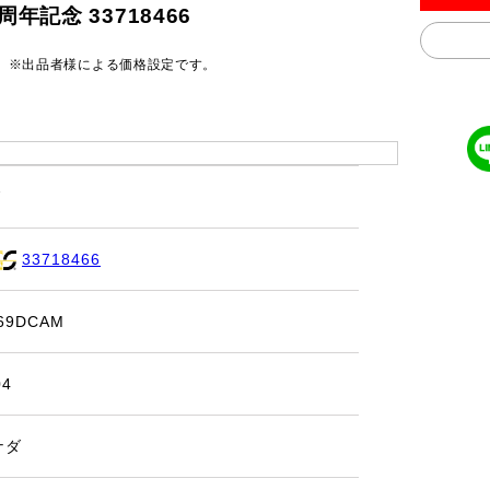
年記念 33718466
円
※出品者様による価格設定です。
7
33718466
69DCAM
04
ナダ