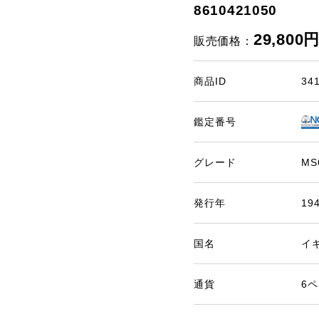
8610421050
29,800
販売価格：
商品ID
34
鑑定番号
グレード
MS
発行年
19
国名
イ
通貨
6