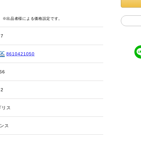
円
※出品者様による価格設定です。
17
8610421050
66
42
ギリス
ペンス