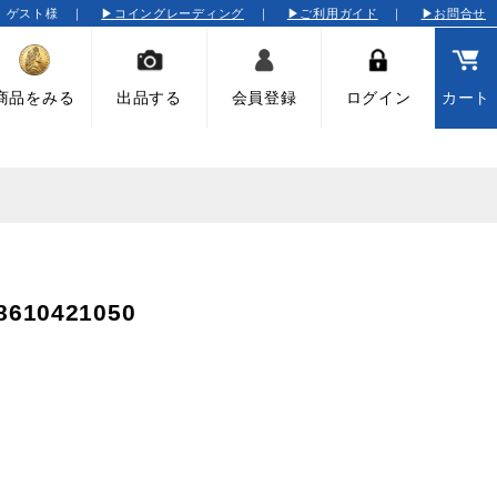
そ ゲスト様 ｜
▶コイングレーディング
｜
▶ご利用ガイド
｜
▶お問合せ
商品をみる
出品する
会員登録
ログイン
カート
10421050