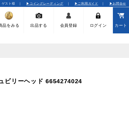
そ ゲスト様 ｜
▶コイングレーディング
｜
▶ご利用ガイド
｜
▶お問合せ
商品をみる
出品する
会員登録
ログイン
カート
ュビリーヘッド 6654274024